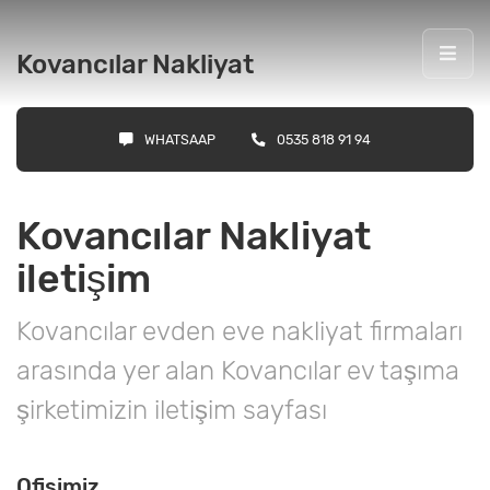
Kovancılar Nakliyat
WHATSAAP
0535 818 91 94
Kovancılar Nakliyat
iletişim
Kovancılar evden eve nakliyat firmaları
arasında yer alan Kovancılar ev taşıma
şirketimizin iletişim sayfası
Ofisimiz