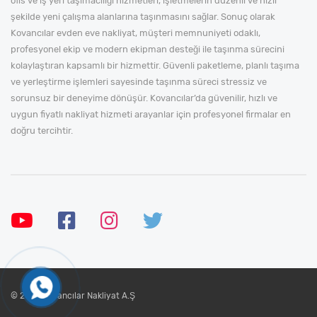
ofis ve iş yeri taşımacılığı hizmetleri, işletmelerin düzenli ve hızlı
şekilde yeni çalışma alanlarına taşınmasını sağlar. Sonuç olarak
Kovancılar evden eve nakliyat, müşteri memnuniyeti odaklı,
profesyonel ekip ve modern ekipman desteği ile taşınma sürecini
kolaylaştıran kapsamlı bir hizmettir. Güvenli paketleme, planlı taşıma
ve yerleştirme işlemleri sayesinde taşınma süreci stressiz ve
sorunsuz bir deneyime dönüşür. Kovancılar’da güvenilir, hızlı ve
uygun fiyatlı nakliyat hizmeti arayanlar için profesyonel firmalar en
doğru tercihtir.
© 2024 Kovancılar Nakliyat A.Ş